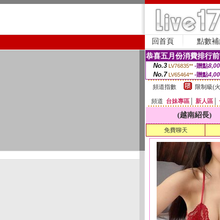
回首頁
點數補
恭喜五月份消費排行前
No.3
-贈點
8,0
LV76835**
No.7
-贈點
4,0
LV65464**
頻道指數
限制級(火
頻道
台妹專區
│
新人區
│
(越南紹長)
免費聊天