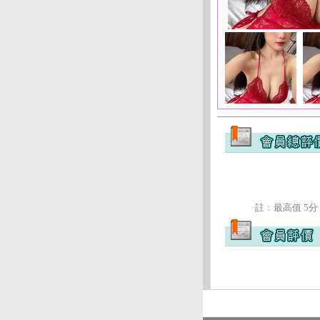
註﹕最高值 5分