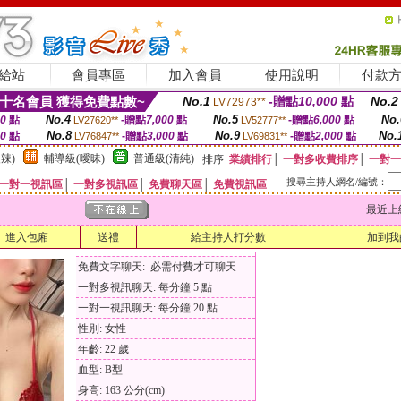
給站
會員專區
加入會員
使用說明
付款
十名會員 獲得免費點數~
No.1
-贈點
10,000
點
No.2
LV72973**
No.4
No.5
No.
00
點
-贈點
7,000
點
-贈點
6,000
點
LV27620**
LV52777**
No.8
No.9
No.
00
點
-贈點
3,000
點
-贈點
2,000
點
LV76847**
LV69831**
辣)
輔導級(曖昧)
普通級(清純)
排序
業績排行
│
一對多收費排序
│
一對一
搜尋主持人網名/編號：
一對一視訊區
│
一對多視訊區
│
免費聊天區
│
免費視訊區
最近上線時間
進入包廂
送禮
給主持人打分數
加到我
免費文字聊天: 必需付費才可聊天
一對多視訊聊天: 每分鐘 5 點
一對一視訊聊天: 每分鐘 20 點
性別: 女性
年齡: 22 歲
血型: B型
身高: 163 公分(cm)