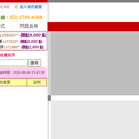
方式
問題反映
-贈點
9,000
點
LV59343**
6
-贈點
5,000
點
LV77023**
10
-贈點
1,000
點
LV71888**
收費排序
 : 2026-08-06 23:45:30
的最愛
說明